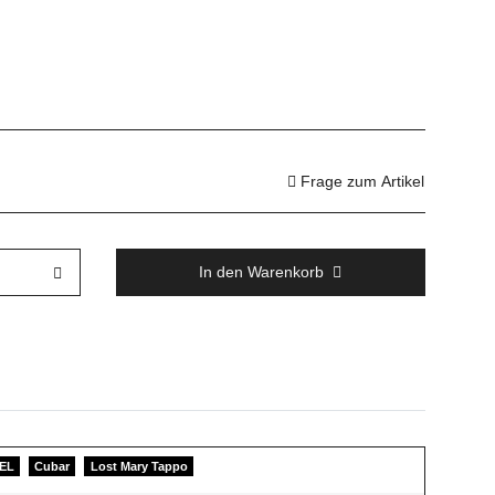
Frage zum Artikel
In den Warenkorb
EL
Cubar
Lost Mary Tappo