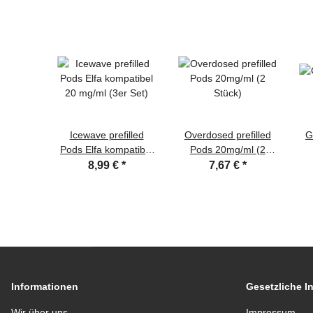
Icewave prefilled
Overdosed prefilled
G
Pods Elfa kompatibel
Pods 20mg/ml (2
20 mg/ml (3er Set)
Stück)
8,99 €
*
7,67 €
*
Informationen
Gesetzliche I
Wir über uns
Impressum