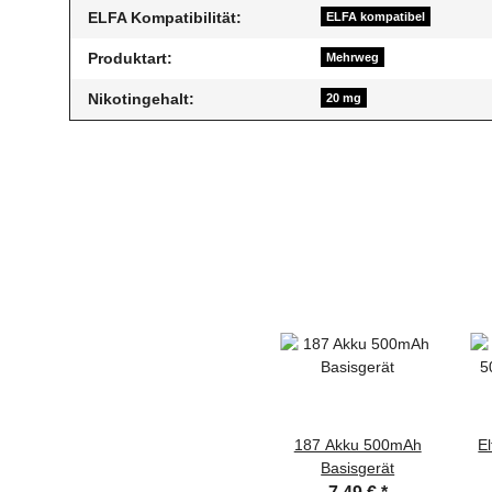
ELFA Kompatibilität:
ELFA kompatibel
Produktart:
Mehrweg
Nikotingehalt:
20 mg
187 Akku 500mAh
E
Basisgerät