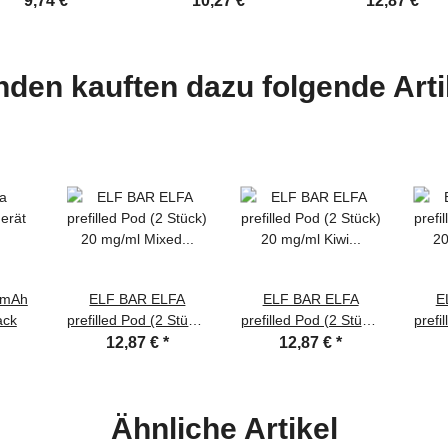
9,74 €
*
10,27 €
*
12,87 €
*
den kauften dazu folgende Arti
00mAh
ELF BAR ELFA
ELF BAR ELFA
E
ack
prefilled Pod (2 Stück)
prefilled Pod (2 Stück)
prefi
20 mg/ml Mixed
20 mg/ml Kiwi
2
12,87 €
*
12,87 €
*
Berries
Passionfruit
Ähnliche Artikel