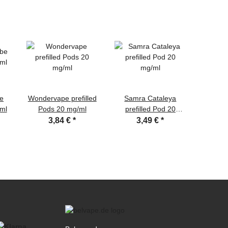
e
Wondervape prefilled
Samra Cataleya
187 P
/ml
Pods 20 mg/ml
prefilled Pod 20
mg/ml
3,84 €
*
3,49 €
*