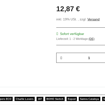
12,87 €
inkl. 19% USt. , zzgl.
Versand
Sofort verfügbar
Lieferzeit:
1 - 2 Werktage
(DE)
pers ECO
Charlie Lovers
187
BOHO Switch
Expod
Samra Cataleya
5