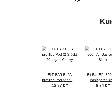
7,49 €
*
Kun
ELF BAR ELFA
Elf Bar Elfa 5
prefilled Pod (2 Stück)
Basisgerät Bl
20 mg/ml Cherry
12,87 €
*
9,74 €
*