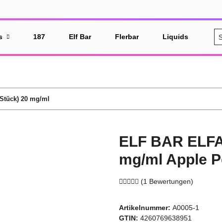
s
187
Elf Bar
Flerbar
Liquids
%S
 Stück) 20 mg/ml
ELF BAR ELFA p
mg/ml Apple 
(1 Bewertungen)
Artikelnummer:
A0005-1
GTIN:
4260769638951