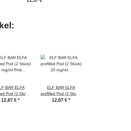
11,57 €
*
kel:
LF BAR ELFA
ELF BAR ELFA
lled Pod (2 Stück)
prefilled Pod (2 Stück)
0 mg/ml Pink
20 mg/ml Strawberry
12,87 €
*
12,87 €
*
Lemonade
Kiwi