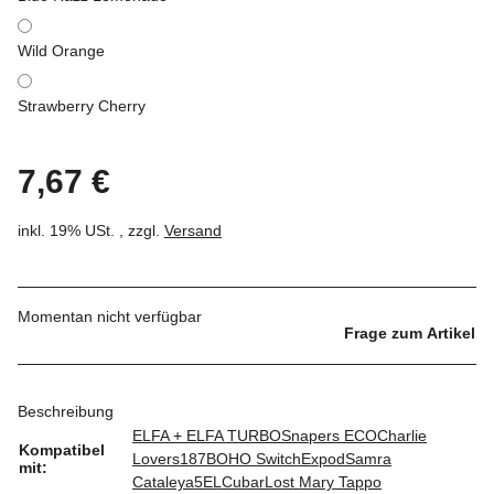
Wild Orange
Strawberry Cherry
7,67 €
inkl. 19% USt. , zzgl.
Versand
Momentan nicht verfügbar
Frage zum Artikel
Beschreibung
ELFA + ELFA TURBO
Snapers ECO
Charlie
Kompatibel
Lovers
187
BOHO Switch
Expod
Samra
mit:
Cataleya
5EL
Cubar
Lost Mary Tappo