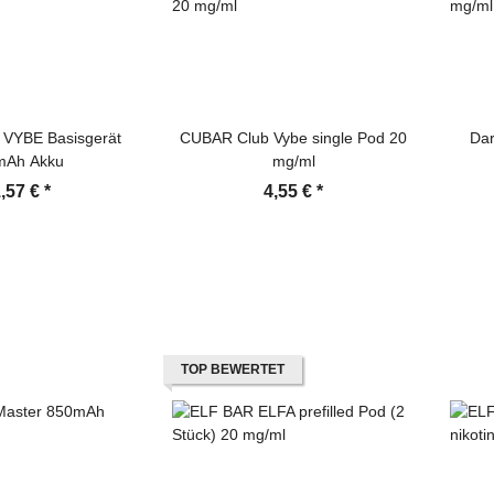
VYBE Basisgerät
CUBAR Club Vybe single Pod 20
Dar
mAh Akku
mg/ml
,57 €
*
4,55 €
*
TOP BEWERTET