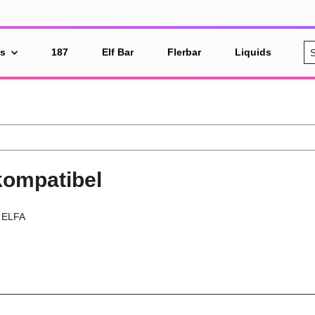
es
187
Elf Bar
Flerbar
Liquids
%
kompatibel
t ELFA