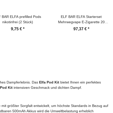
 BAR ELFA prefilled Pods
ELF BAR ELFA Starterset
nikotinfrei (2 Stück)
Mehrwegvape E-Zigarette 20
mg/ml
9,75 €
*
97,37 €
*
ches Dampferlebnis. Das
Elfa Pod Kit
bietet Ihnen ein perfektes
 Pod Kit
intensiven Geschmack und dichten Dampf.
e mit größter Sorgfalt entwickelt, um höchste Standards in Bezug auf
ufadbaren 500mAh Akkus wird die Umweltbelastung erheblich