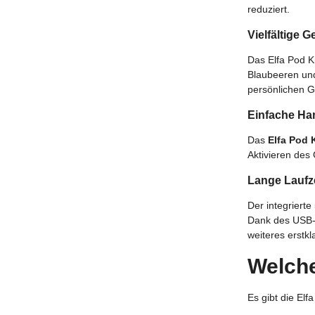
reduziert.
Vielfältige 
Das Elfa Pod K
Blaubeeren und
persönlichen G
Einfache Ha
Das
Elfa Pod K
Aktivieren des
Lange Laufze
Der integriert
Dank des USB-
weiteres erstk
Welch
Es gibt die El