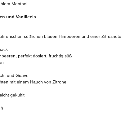
ühlem Menthol
en und Vanilleeis
führerischen süßlichen blauen Himbeeren und einer Zitrusnote
mack
beeren, perfekt dosiert, fruchtig süß
en
rucht und Guave
hten mit einem Hauch von Zitrone
eicht gekühlt
ch