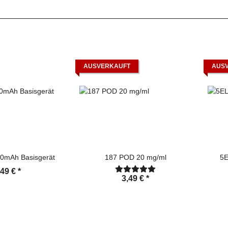
AUSVERKAUFT
AUS
187 Akku 500mAh Basisgerät
187 POD 20 mg/ml
5E
,49 €
*
3,49 €
*