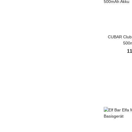
CUBAR Club 
500
11