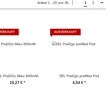
Artikel 1 - 20 von 36
1
2
VERKAUFT
AUSVERKAUFT
L Pod2Go Akku 400mAh
5EL Pod2go prefilled Pod
10,27 €
*
4,54 €
*