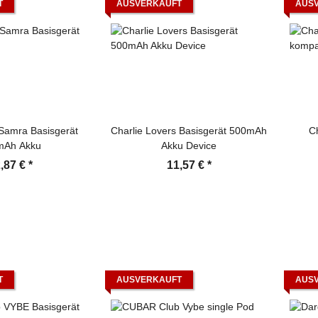
T
AUSVERKAUFT
AUS
 Samra Basisgerät
Charlie Lovers Basisgerät 500mAh
C
mAh Akku
Akku Device
,87 €
*
11,57 €
*
T
AUSVERKAUFT
AUS