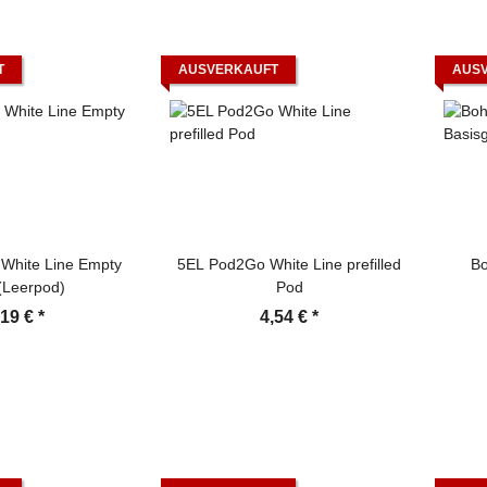
T
AUSVERKAUFT
AUS
White Line Empty
5EL Pod2Go White Line prefilled
Bo
(Leerpod)
Pod
,19 €
*
4,54 €
*