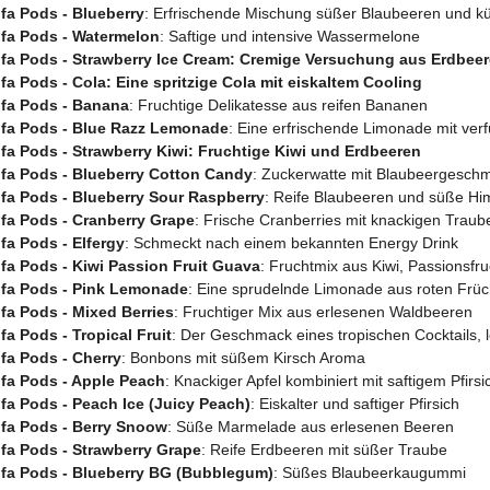
lfa Pods - Blueberry
: Erfrischende Mischung süßer Blaubeeren und k
lfa Pods - Watermelon
: Saftige und intensive Wassermelone
Elfa Pods - Strawberry Ice Cream: Cremige Versuchung aus Erdbeer
lfa Pods - Cola: Eine spritzige Cola mit eiskaltem Cooling
lfa Pods - Banana
: Fruchtige Delikatesse aus reifen Bananen
Elfa Pods - Blue Razz Lemonade
: Eine erfrischende Limonade mit ver
lfa Pods - Strawberry Kiwi: Fruchtige Kiwi und Erdbeeren
lfa Pods - Blueberry Cotton Candy
: Zuckerwatte mit Blaubeergesch
lfa Pods - Blueberry Sour Raspberry
: Reife Blaubeeren und süße Him
lfa Pods - Cranberry Grape
: Frische Cranberries mit knackigen Traub
lfa Pods - Elfergy
: Schmeckt nach einem bekannten Energy Drink
lfa Pods - Kiwi Passion Fruit Guava
: Fruchtmix aus Kiwi, Passionsf
Elfa Pods - Pink Lemonade
: Eine sprudelnde Limonade aus roten Früc
lfa Pods - Mixed Berries
: Fruchtiger Mix aus erlesenen Waldbeeren
lfa Pods - Tropical Fruit
: Der Geschmack eines tropischen Cocktails, l
lfa Pods - Cherry
: Bonbons mit süßem Kirsch Aroma
lfa Pods - Apple Peach
: Knackiger Apfel kombiniert mit saftigem Pfirsi
lfa Pods - Peach Ice (Juicy Peach)
: Eiskalter und saftiger Pfirsich
lfa Pods - Berry Snoow
: Süße Marmelade aus erlesenen Beeren
lfa Pods - Strawberry Grape
: Reife Erdbeeren mit süßer Traube
Elfa Pods - Blueberry BG (Bubblegum)
: Süßes Blaubeerkaugummi