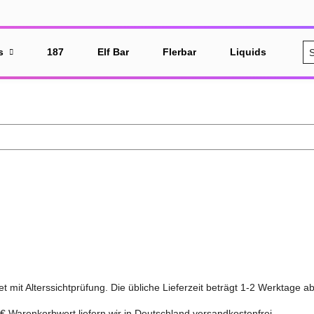
s
187
Elf Bar
Flerbar
Liquids
%S
t mit Alterssichtprüfung. Die übliche Lieferzeit beträgt 1-2 Werktage
€ Warenkorbwert liefern wir in Deutschland versandkostenfrei.