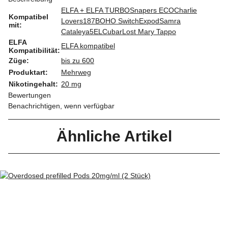
ELFA + ELFA TURBO
Snapers ECO
Charlie
Kompatibel
Lovers
187
BOHO Switch
Expod
Samra
mit:
Cataleya
5EL
Cubar
Lost Mary Tappo
ELFA
ELFA kompatibel
Kompatibilität:
Züge:
bis zu 600
Produktart:
Mehrweg
Nikotingehalt:
20 mg
Bewertungen
Benachrichtigen, wenn verfügbar
Ähnliche Artikel