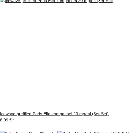
Icewave prefilled Pods Elfa kompatibel 20 mg/ml (3er Set)
8,99 €
*