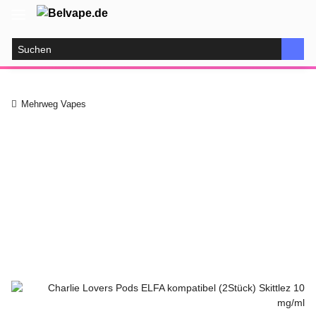
Mehrweg Vapes