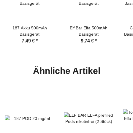
187 Akku 500mAh
Elf Bar Elfa 500mAh
C
Basisgerät
Basisgerät
Basi
7,49 €
*
9,74 €
*
Ähnliche Artikel