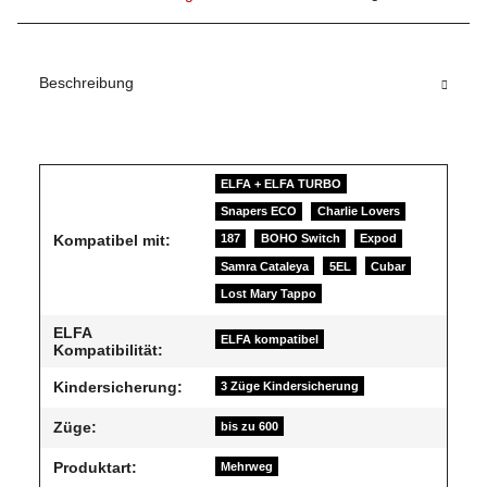
Beschreibung
ELFA + ELFA TURBO
Snapers ECO
Charlie Lovers
Kompatibel mit:
187
BOHO Switch
Expod
Samra Cataleya
5EL
Cubar
Lost Mary Tappo
ELFA
ELFA kompatibel
Kompatibilität:
Kindersicherung:
3 Züge Kindersicherung
Züge:
bis zu 600
Produktart:
Mehrweg