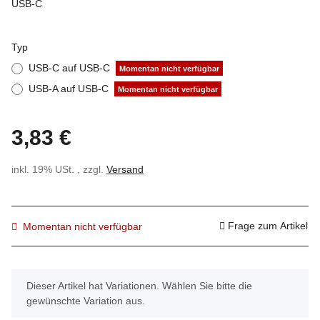
USB-C
Typ
USB-C auf USB-C
Momentan nicht verfügbar
USB-A auf USB-C
Momentan nicht verfügbar
3,83 €
inkl. 19% USt. , zzgl.
Versand
Frage zum Artikel
Momentan nicht verfügbar
x
Dieser Artikel hat Variationen. Wählen Sie bitte die
gewünschte Variation aus.