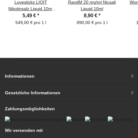
Lovesticks LIQIT
RandM 20 mg/ml Nicsalt
Won
Nikotinsalz Liquid 10ml
Liquid 10ml
20mg/ml
5,49 €
*
8,90 €
*
549,00 € pro 1 l
890,00 € pro 1 l
1
Informationen
Gesetzliche Informationen
Zahlungsmöglichkeiten
Wir versenden mit